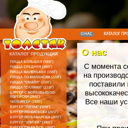
О НАС
КАТАЛОГ ПР
О нас
КАТАЛОГ ПРОДУКЦИИ
ПИЦЦА БОЛЬШАЯ (580Г)
С момента со
ПИЦЦА СРЕДНЯЯ (300Г)
ПИЦЦА МАЛЕНЬКАЯ (155Г)
на производ
ПИЦЦА ПО-МИЛАНСКИ (220Г)
поставили 
ПИЦЦА "СМАЙЛ" (210Г)
ПИЦЦА "САЛЯМИ" (210Г)
высококачес
БУРГЕР С МОРКОВЬЮ ПО-
КОРЕЙСКИ (265Г)
Все наши ус
ЧИЗБУРГЕР (285Г)
БУРГЕР "ПЯТАК" (305Г)
БУРГЕР ПО-КИЕВСКИ (265Г)
БУРГЕР ПО-БАВАРСКИ (265Г)
БУРГЕР "УЛИТКА" (390Г)
БУРГЕР ГУБКА БОБ (260Г)