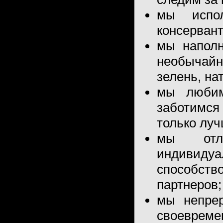
мы испо
консервант
мы напол
необычай
зелень, на
мы любим
заботимс
только лу
мы отл
индивидуа
способс
партнеров;
мы непрер
своеврем