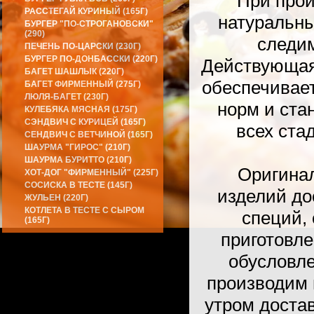
При произв
РАССТЕГАЙ КУРИНЫЙ (165Г)
натуральны
БУРГЕР "ПО-СТРОГАНОВСКИ"
(290)
следим
ПЕЧЕНЬ ПО-ЦАРСКИ (230Г)
БУРГЕР ПО-ДОНБАССКИ (220Г)
Действующая 
БАГЕТ ШАШЛЫК (220Г)
обеспечивае
БАГЕТ ФИРМЕННЫЙ (275Г)
ЛЮЛЯ-БАГЕТ (230Г)
норм и ста
КУЛЕБЯКА МЯСНАЯ (175Г)
СЭНДВИЧ С КУРИЦЕЙ (165Г)
всех ста
СЕНДВИЧ С ВЕТЧИНОЙ (165Г)
ШАУРМА "ГИРОС" (210Г)
ШАУРМА БУРИТТО (210Г)
Оригиналь
ХОТ-ДОГ "ФИРМЕННЫЙ" (225Г)
СОСИСКА В ТЕСТЕ (145Г)
изделий до
ЖУЛЬЕН (220Г)
КОТЛЕТА В ТЕСТЕ С СЫРОМ
специй, 
(165Г)
приготовл
обусловле
производим 
утром доста