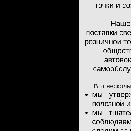
точки и с
Наше пр
поставки св
розничной то
обществ
автовок
самообслуж
Вот несколько
мы утвер
полезной и
мы тщате
соблюдаем
следим за