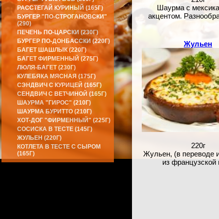
Шаурма с мексик
РАССТЕГАЙ КУРИНЫЙ (165Г)
акцентом. Разнообра
БУРГЕР "ПО-СТРОГАНОВСКИ"
(290)
ПЕЧЕНЬ ПО-ЦАРСКИ (230Г)
БУРГЕР ПО-ДОНБАССКИ (220Г)
Жульен
БАГЕТ ШАШЛЫК (220Г)
БАГЕТ ФИРМЕННЫЙ (275Г)
ЛЮЛЯ-БАГЕТ (230Г)
КУЛЕБЯКА МЯСНАЯ (175Г)
СЭНДВИЧ С КУРИЦЕЙ (165Г)
СЕНДВИЧ С ВЕТЧИНОЙ (165Г)
ШАУРМА "ГИРОС" (210Г)
ШАУРМА БУРИТТО (210Г)
ХОТ-ДОГ "ФИРМЕННЫЙ" (225Г)
СОСИСКА В ТЕСТЕ (145Г)
ЖУЛЬЕН (220Г)
220г
КОТЛЕТА В ТЕСТЕ С СЫРОМ
Жульен, (в переводе 
(165Г)
из французской 