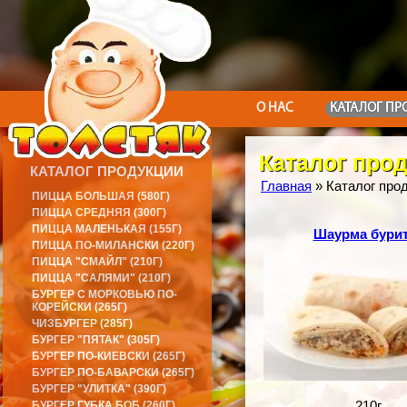
О НАС
КАТАЛОГ ПР
Каталог про
КАТАЛОГ ПРОДУКЦИИ
Главная
» Каталог про
ПИЦЦА БОЛЬШАЯ (580Г)
ПИЦЦА СРЕДНЯЯ (300Г)
ПИЦЦА МАЛЕНЬКАЯ (155Г)
Шаурма бури
ПИЦЦА ПО-МИЛАНСКИ (220Г)
ПИЦЦА "СМАЙЛ" (210Г)
ПИЦЦА "САЛЯМИ" (210Г)
БУРГЕР С МОРКОВЬЮ ПО-
КОРЕЙСКИ (265Г)
ЧИЗБУРГЕР (285Г)
БУРГЕР "ПЯТАК" (305Г)
БУРГЕР ПО-КИЕВСКИ (265Г)
БУРГЕР ПО-БАВАРСКИ (265Г)
БУРГЕР "УЛИТКА" (390Г)
210г
БУРГЕР ГУБКА БОБ (260Г)